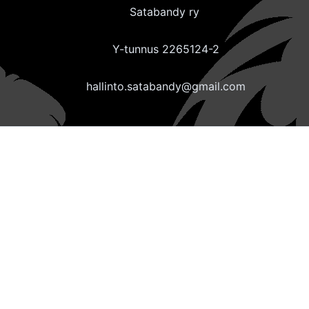
Satabandy ry
Y-tunnus 2265124-2
hallinto.satabandy@gmail.com