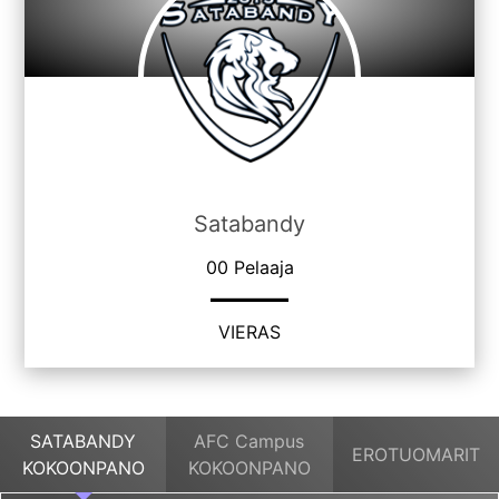
Satabandy
00 Pelaaja
VIERAS
SATABANDY
AFC Campus
EROTUOMARIT
KOKOONPANO
KOKOONPANO