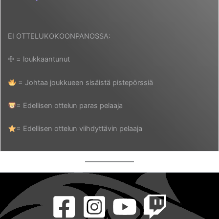
EI OTTELUKOKOONPANOSSA:
✙ = loukkaantunut
= Johtaa joukkueen sisäistä pistepörssiä
= Edellisen ottelun paras pelaaja
= Edellisen ottelun viihdyttävin pelaaja