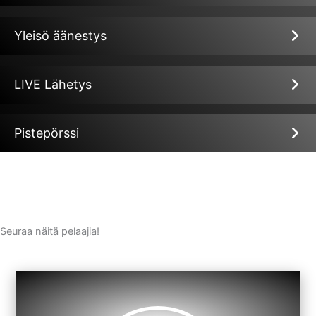
Yleisö äänestys
LIVE Lähetys
Pistepörssi
Seuraa näitä pelaajia!