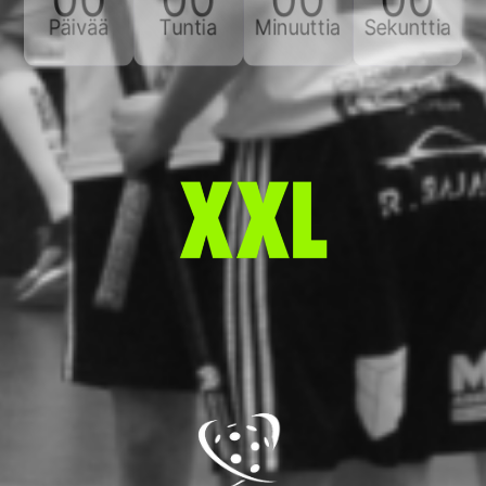
00
00
00
00
Päivää
Tuntia
Minuuttia
Sekunttia