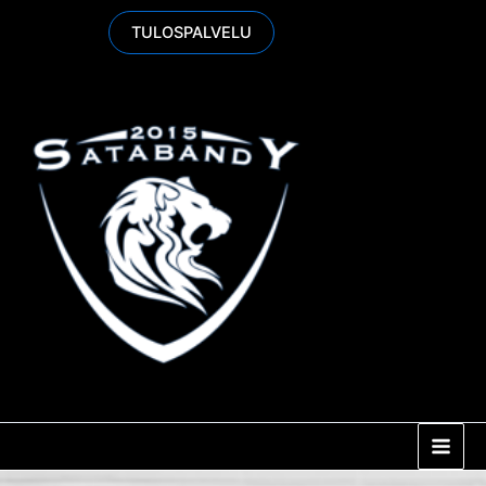
Siirry
TULOSPALVELU
sisältöön