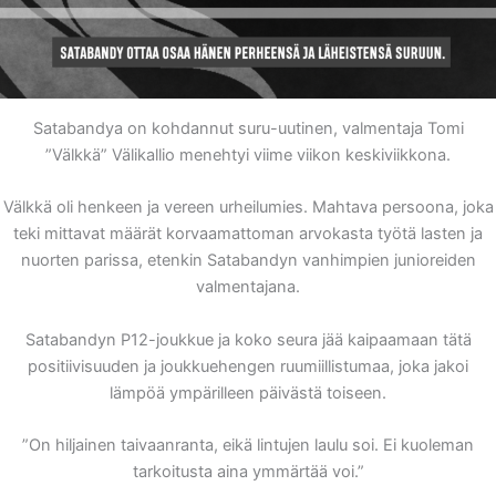
Satabandya on kohdannut suru-uutinen, valmentaja Tomi
”Välkkä” Välikallio menehtyi viime viikon keskiviikkona.
Välkkä oli henkeen ja vereen urheilumies. Mahtava persoona, joka
teki mittavat määrät korvaamattoman arvokasta työtä lasten ja
nuorten parissa, etenkin Satabandyn vanhimpien junioreiden
valmentajana.
Satabandyn P12-joukkue ja koko seura jää kaipaamaan tätä
positiivisuuden ja joukkuehengen ruumiillistumaa, joka jakoi
lämpöä ympärilleen päivästä toiseen.
”On hiljainen taivaanranta, eikä lintujen laulu soi. Ei kuoleman
tarkoitusta aina ymmärtää voi.”