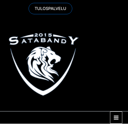
Siirry
TULOSPALVELU
sisältöön